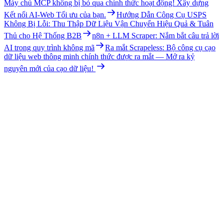
Máy chủ MCP không bị bỏ qua chính thức hoạt động! Xây dựng
Kết nối AI-Web Tối ưu của bạn.
Hướng Dẫn Công Cụ USPS
Không Bị Lỗi: Thu Thập Dữ Liệu Vận Chuyển Hiệu Quả & Tuân
Thủ cho Hệ Thống B2B
n8n + LLM Scraper: Nắm bắt câu trả lời
AI trong quy trình không mã
Ra mắt Scrapeless: Bộ công cụ cạo
dữ liệu web thông minh chính thức được ra mắt — Mở ra kỷ
nguyên mới của cạo dữ liệu!