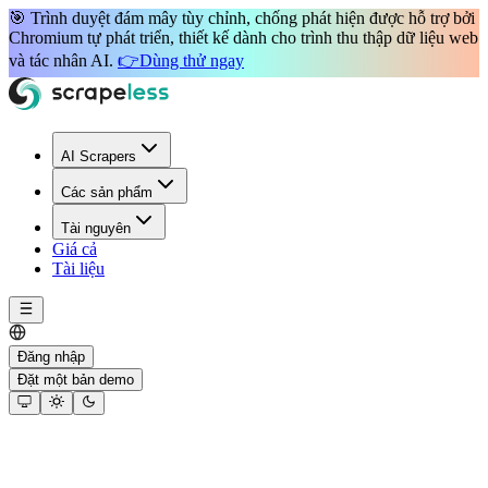
🎯 Trình duyệt đám mây
tùy chỉnh, chống phát hiện
được hỗ trợ bởi
Chromium tự phát triển
, thiết kế dành cho
trình thu thập dữ liệu web
và
tác nhân AI
.
👉
Dùng thử ngay
AI Scrapers
Các sản phẩm
Tài nguyên
Giá cả
Tài liệu
Đăng nhập
Đặt một bản demo