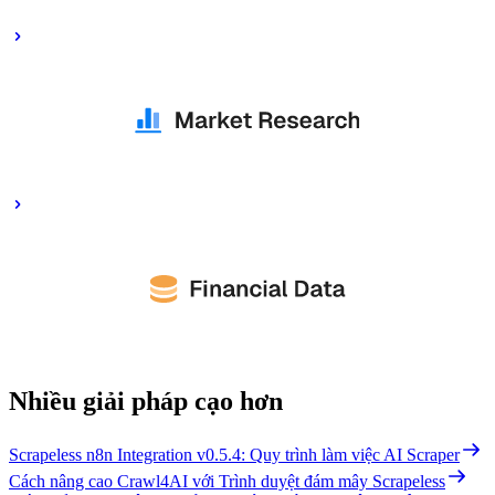
Nhiều giải pháp cạo hơn
Scrapeless n8n Integration v0.5.4: Quy trình làm việc AI Scraper
Cách nâng cao Crawl4AI với Trình duyệt đám mây Scrapeless