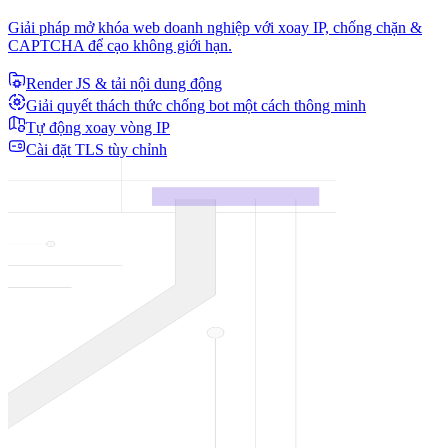
Giải pháp mở khóa web doanh nghiệp với xoay IP, chống chặn &
CAPTCHA để cạo không giới hạn.
Render JS & tải nội dung động
Giải quyết thách thức chống bot một cách thông minh
Tự động xoay vòng IP
Cài đặt TLS tùy chỉnh