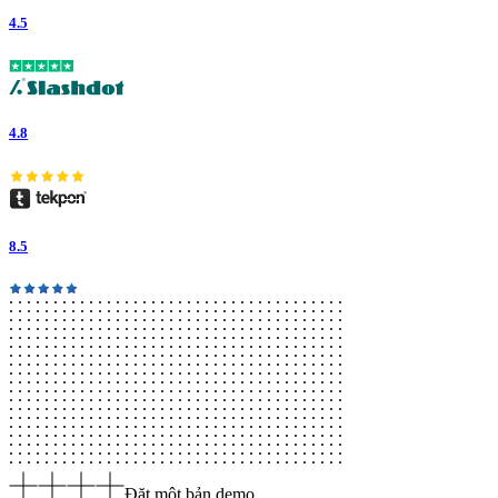
4.5
4.8
8.5
Đặt một bản demo