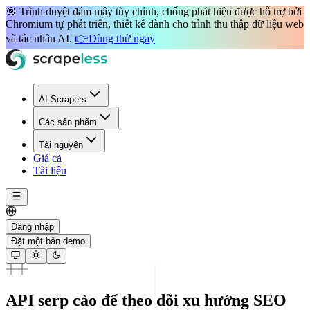
🎯 Trình duyệt đám mây
tùy chỉnh, chống phát hiện
được hỗ trợ bởi
Chromium tự phát triển
, thiết kế dành cho
trình thu thập dữ liệu web
và
tác nhân AI
.
👉
Dùng thử ngay
AI Scrapers
Các sản phẩm
Tài nguyên
Giá cả
Tài liệu
Đăng nhập
Đặt một bản demo
API serp cào để theo dõi xu hướng SEO