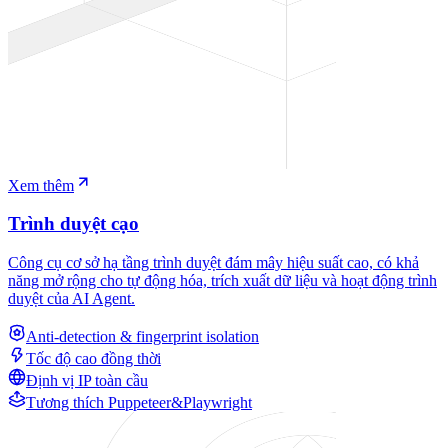
Xem thêm
Trình duyệt cạo
Công cụ cơ sở hạ tầng trình duyệt đám mây hiệu suất cao, có khả
năng mở rộng cho tự động hóa, trích xuất dữ liệu và hoạt động trình
duyệt của AI Agent.
Anti-detection & fingerprint isolation
Tốc độ cao đồng thời
Định vị IP toàn cầu
Tương thích Puppeteer&Playwright