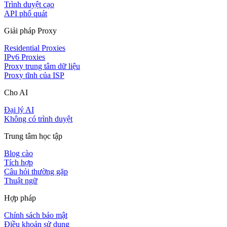
Trình duyệt cạo
API phổ quát
Giải pháp Proxy
Residential Proxies
IPv6 Proxies
Proxy trung tâm dữ liệu
Proxy tĩnh của ISP
Cho AI
Đại lý AI
Không có trình duyệt
Trung tâm học tập
Blog cào
Tích hợp
Câu hỏi thường gặp
Thuật ngữ
Hợp pháp
Chính sách bảo mật
Điều khoản sử dụng