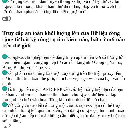
Sử dụng các trích dẫn truyền thông xã hội và dữ liệu từ các tài
nguyên bên ngoài khác nhau như diễn đàn, blog và trang web tin
tức để khám phá các cơ hội liên kết ngược mới.
Truy cập an toàn khối lượng lớn của
Dữ liệu công
cộng
từ bất kỳ công cụ tìm kiếm nào, bất cứ nơi nào
trên thế giới
Scrapless cho phép bạn dễ dàng truy cập dữ liệu với số lượng lớn
trên nhiều ngành công nghiệp từ các nền tảng như Google, Yahoo,
Bing, Baidu, YouTube, v.v.
Sản phẩm của chúng tôi được xây dựng trên 80 triệu proxy dân
cư tuân thủ trên toàn thế giới, đảm bảo việc cạo web của bạn vẫn ẩn
danh
Tích hợp liền mạch API SERP vào các hệ thống hiện tại của bạn
để bạn và nhóm của bạn có thể nhanh chóng xóa dữ liệu và tập
trung nhiều hơn vào hoạt động kinh doanh cốt lõi của bạn.
Với công cụ cạo tất cả trong một của Scrapless, bạn có thể truy
cập nhiều trang kết quả tìm kiếm, bài đăng công việc, hình ảnh hoặc
dữ liệu dự án tiếp thị mà không cần thiết lập các đại lý xoay hoặc cơ
sở hạ tầng.