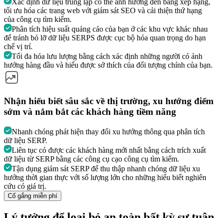
Xác định dữ liệu trùng lặp có thể ảnh hưởng đến bảng xếp hạng,
tối ưu hóa các trang web với giám sát SEO và cải thiện thứ hạng
của công cụ tìm kiếm.
Phân tích hiệu suất quảng cáo của bạn ở các khu vực khác nhau
để tránh bỏ lỡ dữ liệu SERPS được cục bộ hóa quan trọng do hạn
chế vị trí.
Tối đa hóa lưu lượng bằng cách xác định những người có ảnh
hưởng hàng đầu và hiểu được sở thích của đối tượng chính của bạn.
Nhận hiểu biết sâu sắc về thị trường, xu hướng điểm
sớm và nắm bắt các khách hàng tiềm năng
Nhanh chóng phát hiện thay đổi xu hướng thông qua phân tích
dữ liệu SERP.
Liên tục có được các khách hàng mới nhất bằng cách trích xuất
dữ liệu từ SERP bằng các công cụ cạo công cụ tìm kiếm.
Tận dụng giám sát SERP để thu thập nhanh chóng dữ liệu xu
hướng thời gian thực với số lượng lớn cho những hiểu biết nghiên
cứu có giá trị.
Cố gắng miễn phí
Lý tưởng để loại bỏ an toàn bất kỳ sự tuân