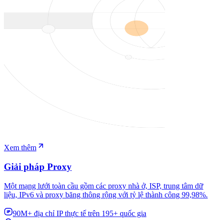
Xem thêm
Giải pháp Proxy
Một mạng lưới toàn cầu gồm các proxy nhà ở, ISP, trung tâm dữ
liệu, IPv6 và proxy băng thông rộng với tỷ lệ thành công 99,98%.
90M+ địa chỉ IP thực tế trên 195+ quốc gia