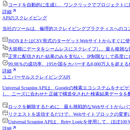
コードを自動的に生成し、ワンクリックでプロジェクトに
詳細
APIのスクレイピング
当社のツールは、倫理的スクレイピングプラクティスへのコン
JSONまたはCSV形式のターゲットWebサイトからすぐ
大規模にデータをシームレスにスクレイプし、最も複雑な
正常に配信された結果のみを支払い、IP制限なしで高度
99.98％の成功率、195か国をカバーする8,000万人を超
詳細
ユニバーサルスクレイピングAPI
Universal Scraping APIは、Googleの検
し、ニーズに合わせた正確で構造化された検索結果データを
ロックを解除するために、最も挑戦的なWebサイトからパ
リクエストを送信するだけで、Webサイトブロックの変更に適応するな
Universal Scraping APIは、Retry Logicを使用して
詳細