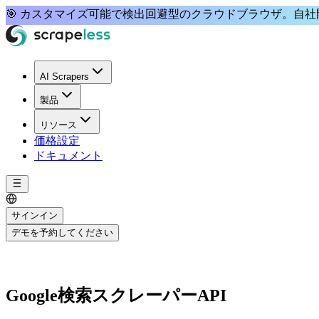
🎯
カスタマイズ可能で検出回避型
のクラウドブラウザ。
自社開
AI Scrapers
製品
リソース
価格設定
ドキュメント
サインイン
デモを予約してください
Google検索スクレーパーAPI