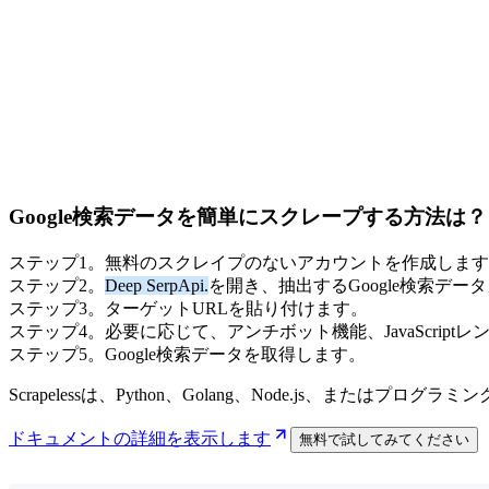
Google検索データを簡単にスクレープする方法は？
ステップ
1
。
無料のスクレイプのないアカウントを作成します
ステップ
2
。
Deep SerpApi.
を開き、抽出するGoogle検索デ
ステップ
3
。
ターゲットURLを貼り付けます。
ステップ
4
。
必要に応じて、アンチボット機能、JavaScrip
ステップ
5
。
Google検索データを取得します。
Scrapelessは、Python、Golang、Node.js、または
ドキュメントの詳細を表示します
無料で試してみてください