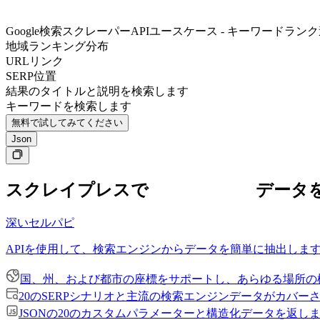
Google検索スクレーパーAPIユースケース - キーワードラン
地域ランキング分布
URLリンク
SERP位置
結果のタイトルと説明を検索します
キーワードを検索します
無料で試してみてください
Json
スクレイプレスで
Google Search
データ
深いセルパピ
APIを使用して、検索エンジンからデータを簡単に抽出しま
国、州、および都市の座標をサポートし、あらゆる場所の
20のSERPシナリオと主流の検索エンジンデータがカバー
JSONの20のカスタムパラメーターと構造化データを返し