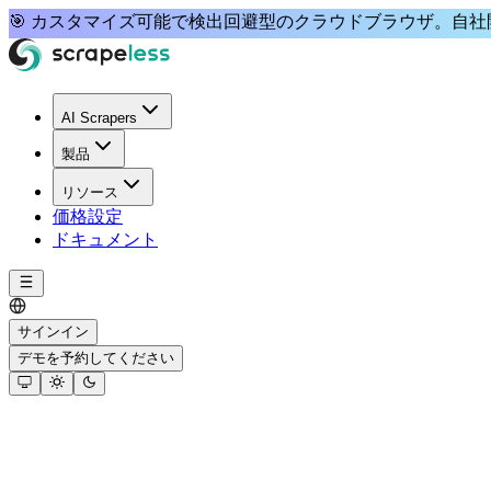
🎯
カスタマイズ可能で検出回避型
のクラウドブラウザ。
自社開
AI Scrapers
製品
リソース
価格設定
ドキュメント
サインイン
デモを予約してください