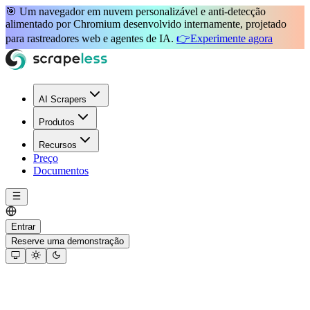
🎯 Um navegador em nuvem
personalizável e anti-detecção
alimentado por
Chromium desenvolvido internamente
, projetado
para
rastreadores web
e
agentes de IA
.
👉
Experimente agora
AI Scrapers
Produtos
Recursos
Preço
Documentos
Entrar
Reserve uma demonstração