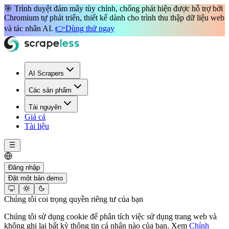
🎯 Trình duyệt đám mây
tùy chỉnh, chống phát hiện
được hỗ trợ bởi
Chromium tự phát triển
, thiết kế dành cho
trình thu thập dữ liệu web
và
tác nhân AI
.
👉
Dùng thử ngay
AI Scrapers
Các sản phẩm
Tài nguyên
Giá cả
Tài liệu
Đăng nhập
Đặt một bản demo
Chúng tôi coi trọng quyền riêng tư của bạn
Chúng tôi sử dụng cookie để phân tích việc sử dụng trang web và
không ghi lại bất kỳ thông tin cá nhân nào của bạn. Xem
Chính