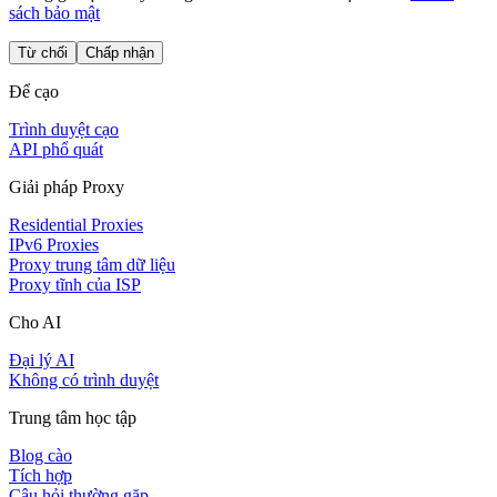
sách bảo mật
Từ chối
Chấp nhận
Để cạo
Trình duyệt cạo
API phổ quát
Giải pháp Proxy
Residential Proxies
IPv6 Proxies
Proxy trung tâm dữ liệu
Proxy tĩnh của ISP
Cho AI
Đại lý AI
Không có trình duyệt
Trung tâm học tập
Blog cào
Tích hợp
Câu hỏi thường gặp