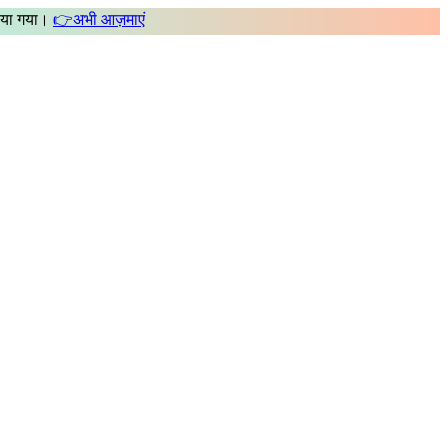
िया गया।
👉
अभी आज़माएं