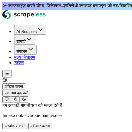
🎯
कस्टमाइज़ करने योग्य, डिटेक्शन-प्रतिरोधी
क्लाउड ब्राउज़र जो
स्व-विकस
AI Scrapers
उत्पादों
संसाधन
मूल्य निर्धारण
डॉक्स
दाखिल करना
एक डेमो बुक करें
हम आपकी गोपनीयता को महत्व देते हैं
Index.cookie.cookie-banner.desc
अस्वीकार करना
स्वीकार करना