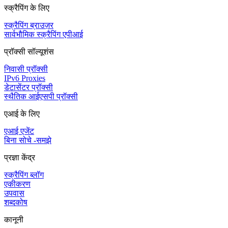
स्क्रैपिंग के लिए
स्क्रैपिंग ब्राउज़र
सार्वभौमिक स्क्रैपिंग एपीआई
प्रॉक्सी सॉल्यूशंस
निवासी प्रॉक्सी
IPv6 Proxies
डेटासेंटर प्रॉक्सी
स्थैतिक आईएसपी प्रॉक्सी
एआई के लिए
एआई एजेंट
बिना सोचे -समझे
प्रज्ञा केंद्र
स्क्रैपिंग ब्लॉग
एकीकरण
उपवास
शब्दकोष
कानूनी