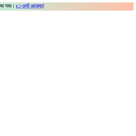
िया गया।
👉
अभी आज़माएं