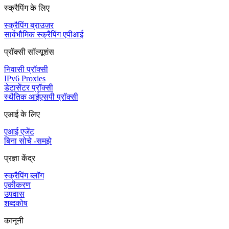
स्क्रैपिंग के लिए
स्क्रैपिंग ब्राउज़र
सार्वभौमिक स्क्रैपिंग एपीआई
प्रॉक्सी सॉल्यूशंस
निवासी प्रॉक्सी
IPv6 Proxies
डेटासेंटर प्रॉक्सी
स्थैतिक आईएसपी प्रॉक्सी
एआई के लिए
एआई एजेंट
बिना सोचे -समझे
प्रज्ञा केंद्र
स्क्रैपिंग ब्लॉग
एकीकरण
उपवास
शब्दकोष
कानूनी