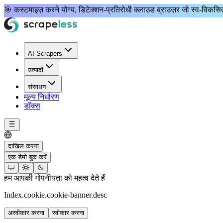
🎯
कस्टमाइज़ करने योग्य, डिटेक्शन-प्रतिरोधी
क्लाउड ब्राउज़र जो
स्व-विकस
AI Scrapers
उत्पादों
संसाधन
मूल्य निर्धारण
डॉक्स
दाखिल करना
एक डेमो बुक करें
हम आपकी गोपनीयता को महत्व देते हैं
Index.cookie.cookie-banner.desc
अस्वीकार करना
स्वीकार करना